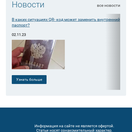
Новости
все новости
В каких ситуациях QR- код может заменить внутренний
Ускор
паспорт?
подде
02.11.23
26.07.
Узнать больше
Узн
Информация на сайте не является офертой.
Статьи носят ознакомительный характер.