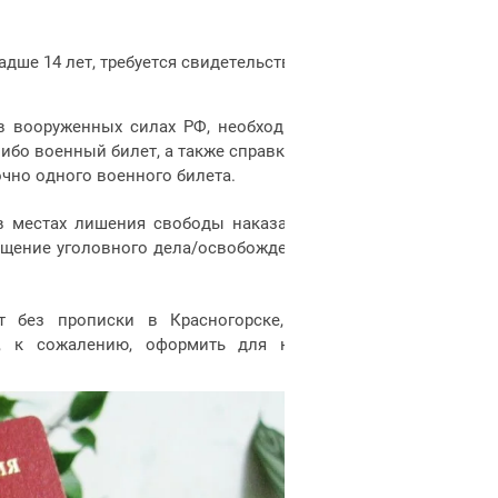
адше 14 лет, требуется свидетельство о
 в вооруженных силах РФ, необходимо
бо военный билет, а также справку из
чно одного военного билета.
в местах лишения свободы наказание
ащение уголовного дела/освобождение
т без прописки в Красногорске, не
о, к сожалению, оформить для него