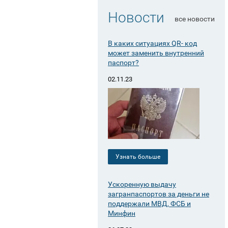
Новости
все новости
В каких ситуациях QR- код
может заменить внутренний
паспорт?
02.11.23
Узнать больше
Ускоренную выдачу
загранпаспортов за деньги не
поддержали МВД, ФСБ и
Минфин