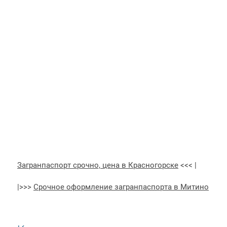
Загранпаспорт срочно, цена в Красногорске
<<< |
|>>>
Срочное оформление загранпаспорта в Митино