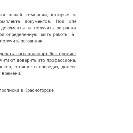
ки нашей компании, которые могут
омплекта документов. Под опекой
 документы и получить загранник в
бя определенную часть работы, а Вам
получить загранник.
делать загранпаспорт без прописки в
читают доверить это профессионалам,
нков, стояние в очередях, донесение
 времени.
 прописки в Красногорске