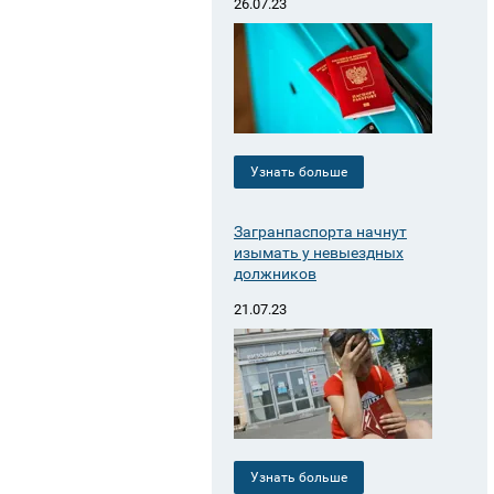
26.07.23
Узнать больше
Загранпаспорта начнут
изымать у невыездных
должников
21.07.23
Узнать больше