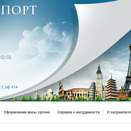
-02-03
.1, оф. 414
Оформление визы срочно
Справка о несудимости
О загранпасп