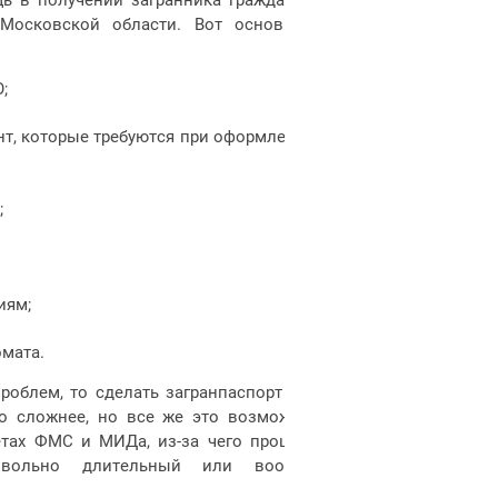
 Московской области. Вот основные
;
т, которые требуются при оформлении
;
иям;
омата.
облем, то сделать загранпаспорт без
до сложнее, но все же это возможно.
тах ФМС и МИДа, из-за чего процесс
овольно длительный или вообще